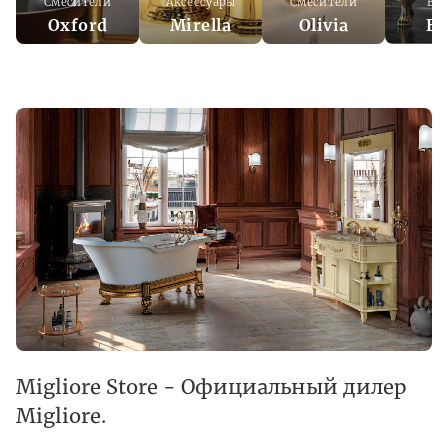
Смесители
Аксессуары
Смесители
Ва
Oxford
Mirella
Olivia
Be
Migliore Store - Официальный дилер
Migliore.