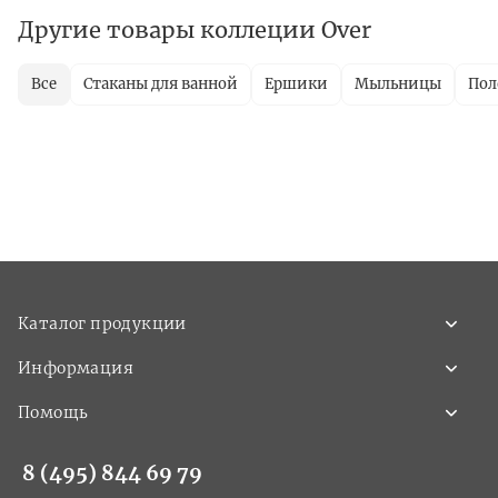
Другие товары коллеции Over
Все
Стаканы для ванной
Ершики
Мыльницы
Пол
Каталог продукции
Информация
Помощь
8 (495) 844 69 79