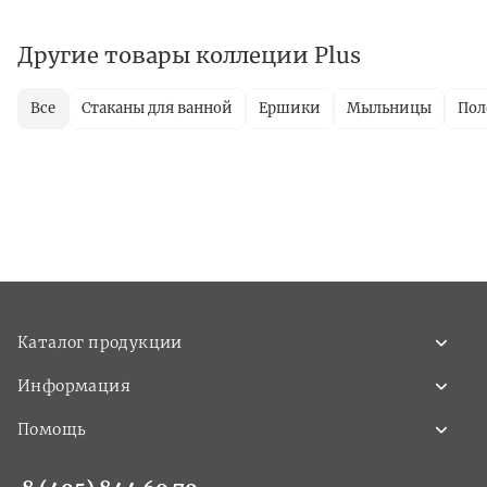
Другие товары коллеции Plus
Все
Стаканы для ванной
Ершики
Мыльницы
Пол
Каталог продукции
Информация
Помощь