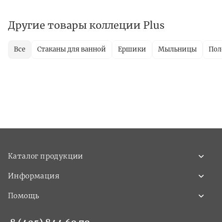
Другие товары коллеции Plus
Все
Стаканы для ванной
Ершики
Мыльницы
Пол
Каталог продукции
Информация
Помощь