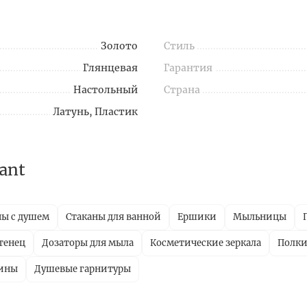
Золото
Стиль
Глянцевая
Гарантия
Настольный
Страна
Латунь, Пластик
ant
ны с душем
Стаканы для ванной
Ершики
Мыльницы
тенец
Дозаторы для мыла
Косметические зеркала
Полки
вины
Душевые гарнитуры