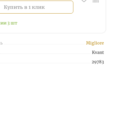
Купить в 1 клик
чии
3
шт
ь
Migliore
Kvant
29783