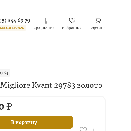
95) 844 69 79
казать звонок
Сравнение
Избранное
Корзина
9783
Migliore Kvant 29783 золото
0 ₽
В корзину