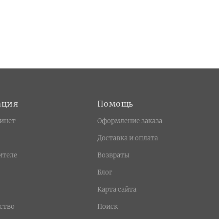
ация
Помощь
инет
Оформление заказа
Доставка и оплата
ителе
Возвраты
Блог
Карта сайта
ство
Поиск