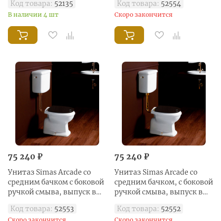
Код товара:
52135
Код товара:
52554
В наличии 4 шт
Скоро закончится
75 240 ₽
75 240 ₽
Унитаз Simas Arcade со
Унитаз Simas Arcade со
средним бачком с боковой
средним бачком, с боковой
ручкой смыва, выпуск в
ручкой смыва, выпуск в
стену, белый/бронза
стену, белый/золото
Код товара:
52553
Код товара:
52552
Скоро закончится
Скоро закончится