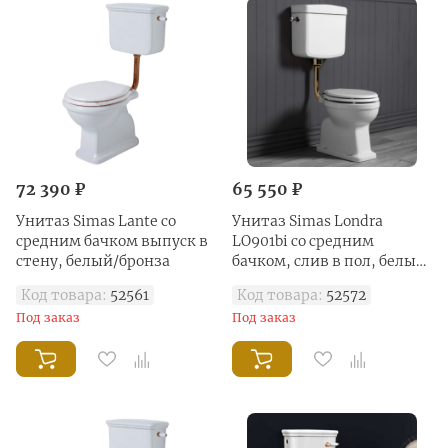
72 390 ₽
65 550 ₽
Унитаз Simas Lante со
Унитаз Simas Londra
средним бачком выпуск в
LO901bi со средним
стену, белый/бронза
бачком, слив в пол, белый/
бронза
Код товара:
52561
Код товара:
52572
Под заказ
Под заказ