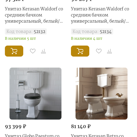
Унитаз Kerasan Waldorf со
Унитаз Kerasan Waldorf со
средним бачком
средним бачком
универсальный, белый/
универсальный, белый/
золото
хром
Код товара:
52132
Код товара:
52134
В наличии 5 шт
В наличии 4 шт
93 399 ₽
81 140 ₽
Унитаз Globo Paestum со
Унитаз Kerasan Retro со