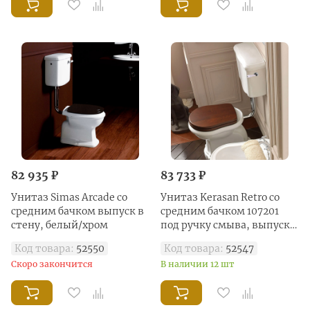
82 935 ₽
83 733 ₽
Унитаз Simas Arcade со
Унитаз Kerasan Retro со
средним бачком выпуск в
средним бачком 107201
стену, белый/хром
под ручку смыва, выпуск в
стену, хром
Код товара:
52550
Код товара:
52547
Скоро закончится
В наличии 12 шт