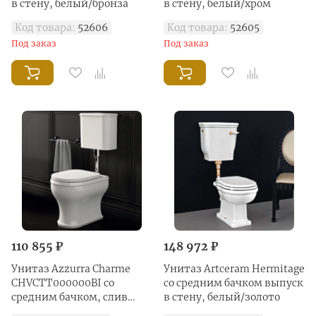
в стену, белый/бронза
в стену, белый/хром
Код товара:
52606
Код товара:
52605
Под заказ
Под заказ
110 855 ₽
148 972 ₽
Унитаз Azzurra Charme
Унитаз Artceram Hermitage
CHVCTT000000BI со
со средним бачком выпуск
средним бачком, слив
в стену, белый/золото
универсальный, белый/