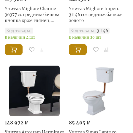
Унитаз Migliore Charme
Унитаз Migliore Impero
36377 со средним бачком
31146 со средним бачком
кнопка хром глянец,
золото
выпуск универсальный
Код товара:
Код товара:
31146
В наличии 4 шт
В наличии 20 шт
148 972 ₽
85 405 ₽
Унитаз Artceram Hermitage
Унитаз Simas Lante со