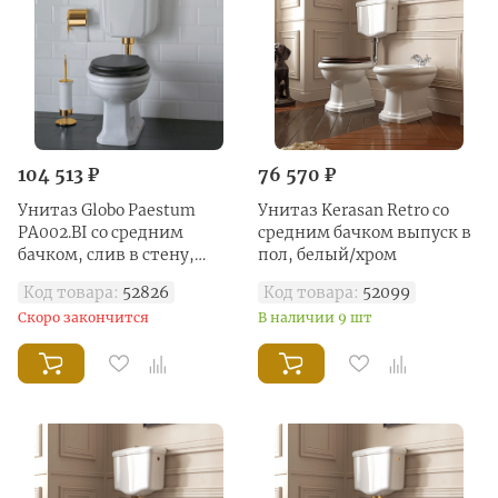
104 513 ₽
76 570 ₽
Унитаз Globo Paestum
Унитаз Kerasan Retro со
PA002.BI со средним
средним бачком выпуск в
бачком, слив в стену,
пол, белый/хром
белый/золото
Код товара:
52826
Код товара:
52099
Скоро закончится
В наличии 9 шт