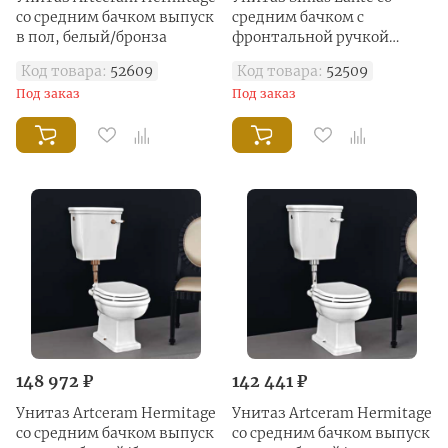
со средним бачком выпуск
средним бачком с
в пол, белый/бронза
фронтальной ручкой
смыва, выпуск в пол,
Код товара:
52609
Код товара:
52509
белый/бронза
Под заказ
Под заказ
148 972 ₽
142 441 ₽
Унитаз Artceram Hermitage
Унитаз Artceram Hermitage
со средним бачком выпуск
со средним бачком выпуск