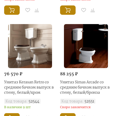
76 570 ₽
88 255 ₽
Унитаз Kerasan Retro со
Унитаз Simas Arcade со
средним бачком выпуск в
средним бачком выпуск в
стену, белый/хром
стену, белый/бронза
Код товара:
52544
Код товара:
52551
В наличии 9 шт
Скоро закончится