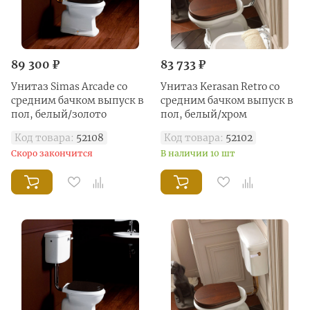
89 300 ₽
83 733 ₽
Унитаз Simas Arcade со
Унитаз Kerasan Retro со
средним бачком выпуск в
средним бачком выпуск в
пол, белый/золото
пол, белый/хром
Код товара:
52108
Код товара:
52102
Скоро закончится
В наличии 10 шт