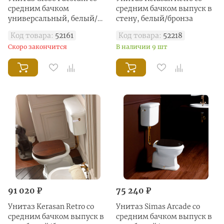
средним бачком
средним бачком выпуск в
универсальный, белый/
стену, белый/бронза
хром
Код товара:
52161
Код товара:
52218
Скоро закончится
В наличии 9 шт
91 020 ₽
75 240 ₽
Унитаз Kerasan Retro со
Унитаз Simas Arcade со
средним бачком выпуск в
средним бачком выпуск в