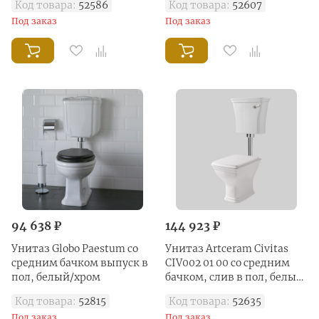
Код товара:
52586
Код товара:
52607
хром
Под заказ
Под заказ
94 638 ₽
144 923 ₽
Унитаз Globo Paestum со
Унитаз Artceram Civitas
средним бачком выпуск в
CIV002 01 00 со средним
пол, белый/хром
бачком, слив в пол, белый/
хром
Код товара:
52815
Код товара:
52635
Под заказ
Под заказ