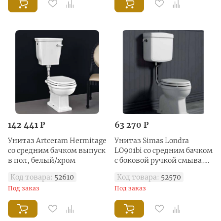
142 441 ₽
63 270 ₽
Унитаз Artceram Hermitage
Унитаз Simas Londra
со средним бачком выпуск
LO901bi со средним бачком
в пол, белый/хром
с боковой ручкой смыва,
слив в пол, белый/хром
Код товара:
52610
Код товара:
52570
Под заказ
Под заказ