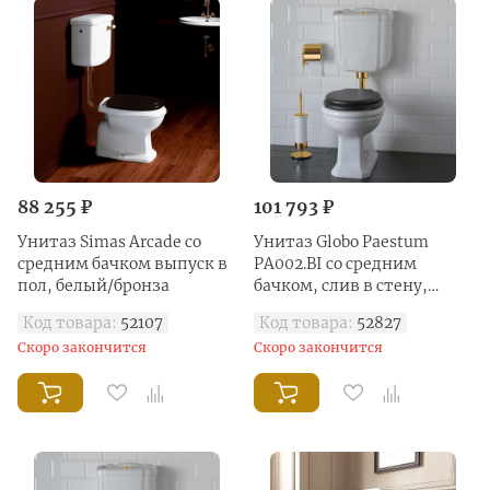
88 255 ₽
101 793 ₽
Унитаз Simas Arcade со
Унитаз Globo Paestum
средним бачком выпуск в
PA002.BI со средним
пол, белый/бронза
бачком, слив в стену,
белый/бронза
Код товара:
52107
Код товара:
52827
Скоро закончится
Скоро закончится