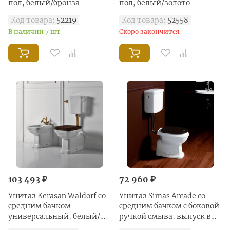
пол, белый/бронза
пол, белый/золото
Код товара:
52219
Код товара:
52558
В наличии 7 шт
Скоро закончится
103 493 ₽
72 960 ₽
Унитаз Kerasan Waldorf со
Унитаз Simas Arcade со
средним бачком
средним бачком с боковой
универсальный, белый/
ручкой смыва, выпуск в
бронза
стену, белый/хром