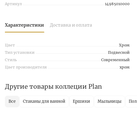
Артикул
14985010000
Характеристики
Доставка и оплата
Цвет
Хром
Тип установки
Подвесной
Стиль
Современный
Цвет производителя
хром
Другие товары коллеции Plan
Все
Стаканы для ванной
Ершики
Мыльницы
Пол