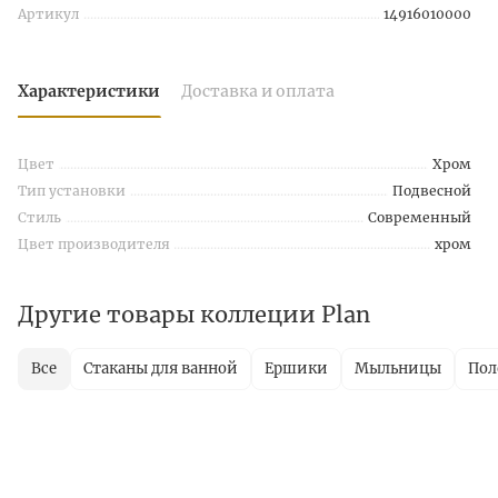
Артикул
14916010000
Характеристики
Доставка и оплата
Цвет
Хром
Тип установки
Подвесной
Стиль
Современный
Цвет производителя
хром
Другие товары коллеции Plan
Все
Стаканы для ванной
Ершики
Мыльницы
Пол