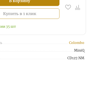
В корзину
Купить в 1 клик
чии
35
шт
ь
Colombo
MiniQ
CD127.NM