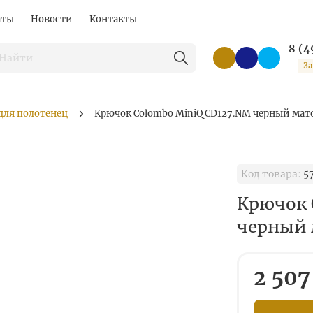
аты
Новости
Контакты
8 (4
За
для полотенец
Крючок Colombo MiniQ CD127.NM черный ма
Код товара:
57
Крючок 
черный
2 507