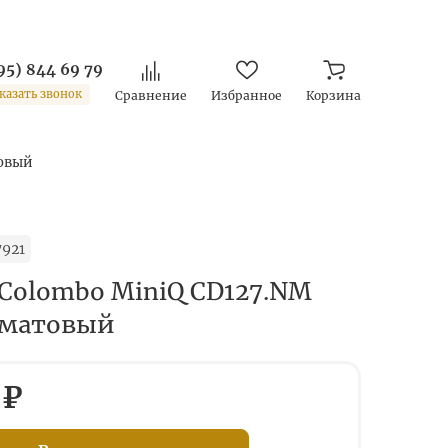
95) 844 69 79
казать звонок
Сравнение
Избранное
Корзина
товый
921
Colombo MiniQ CD127.NM
 матовый
 ₽