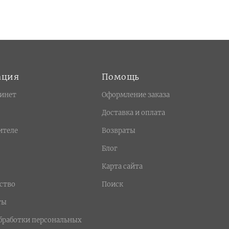
ация
Помощь
инет
Оформление заказа
Доставка и оплата
ителе
Возвраты
Блог
Карта сайта
ство
Поиск
ты
бработки персональных