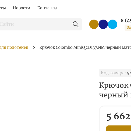
аты
Новости
Контакты
8 (4
За
для полотенец
Крючок Colombo MiniQ CD137.NM черный ма
Код товара:
9
Крючок 
черный
5 662