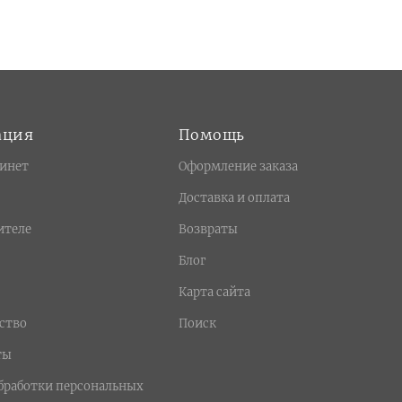
ация
Помощь
инет
Оформление заказа
Доставка и оплата
ителе
Возвраты
Блог
Карта сайта
ство
Поиск
ты
бработки персональных