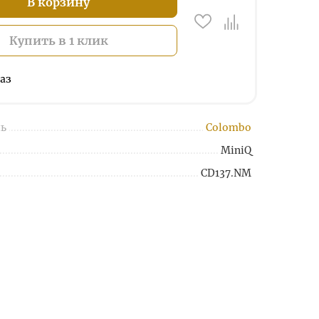
В корзину
Купить в 1 клик
аз
ь
Colombo
MiniQ
CD137.NM