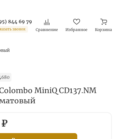
95) 844 69 79
казать звонок
Сравнение
Избранное
Корзина
товый
4680
Colombo MiniQ CD137.NM
 матовый
 ₽