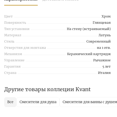
Цвет
Хром
Поверхность
Глянцевая
Тип установки
На стену (встраиваемый)
Материал
Латунь
Стиль
Современный
Отверстия для монтажа
на 1 отв.
Механизм
Керамический картридж
Управление
Рычажное
Гарантия
5 лет
Страна
Италия
Другие товары коллеции Kvant
Все
Смесители для душа
Смесители для ванны с душе