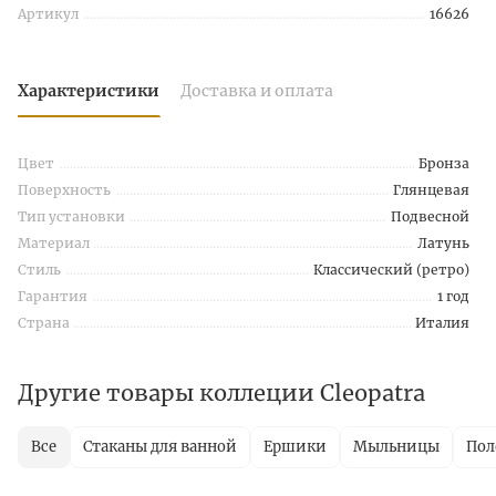
Артикул
16626
Характеристики
Доставка и оплата
Цвет
Бронза
Поверхность
Глянцевая
Тип установки
Подвесной
Материал
Латунь
Стиль
Классический (ретро)
Гарантия
1 год
Страна
Италия
Другие товары коллеции Cleopatra
Все
Стаканы для ванной
Ершики
Мыльницы
Пол