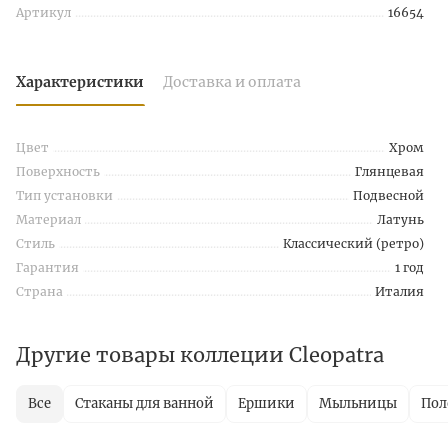
Артикул
16654
Характеристики
Доставка и оплата
Цвет
Хром
Поверхность
Глянцевая
Тип установки
Подвесной
Материал
Латунь
Стиль
Классический (ретро)
Гарантия
1 год
Страна
Италия
Другие товары коллеции Cleopatra
Все
Стаканы для ванной
Ершики
Мыльницы
Пол