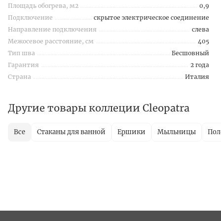
Площадь обогрева, м2
0,9
Подключение
скрытое электрическое соединение
Направление подключения
слева
Межосевое расстояние, см
405
Тип шва
Бесшовный
Гарантия
2 года
Страна
Италия
Другие товары коллеции Cleopatra
Все
Стаканы для ванной
Ершики
Мыльницы
Пол