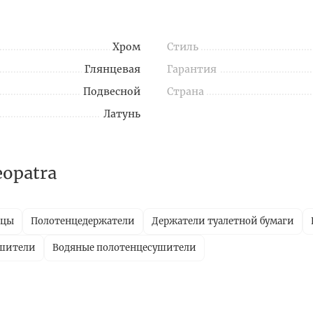
Хром
Стиль
Глянцевая
Гарантия
Подвесной
Страна
Латунь
opatra
ицы
Полотенцедержатели
Держатели туалетной бумаги
ушители
Водяные полотенцесушители