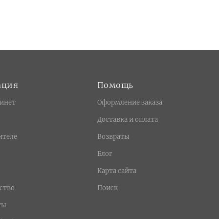
ация
Помощь
инет
Оформление заказа
Доставка и оплата
ителе
Возвраты
Блог
Карта сайта
ство
Поиск
ты