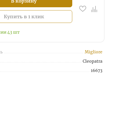
В корзину
Купить в 1 клик
чии
43
шт
ь
Migliore
Cleopatra
16673