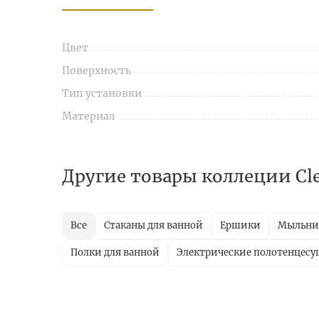
Цвет
Поверхность
Тип установки
Материал
Другие товары коллеции Cle
Все
Стаканы для ванной
Ершики
Мыльн
Полки для ванной
Электрические полотенцес