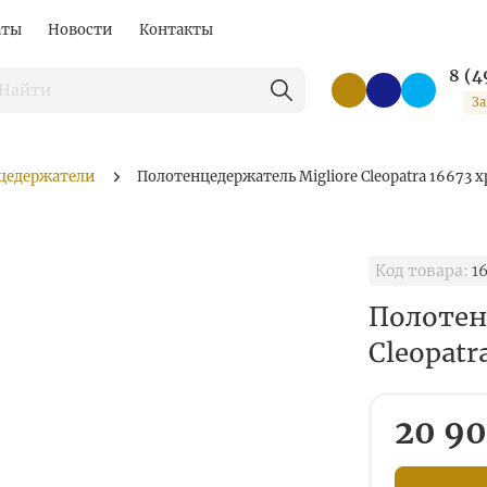
аты
Новости
Контакты
8 (4
За
цедержатели
Полотенцедержатель Migliore Cleopatra 16673 
Код товара:
1
Полотен
Cleopatr
20 90