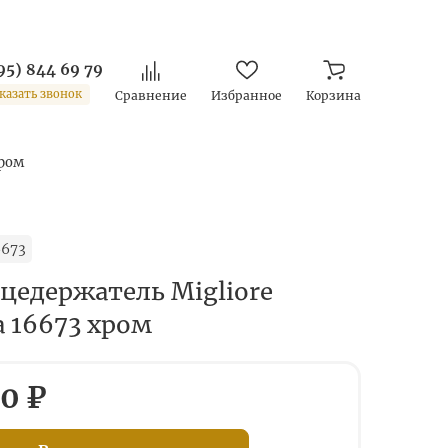
95) 844 69 79
казать звонок
Сравнение
Избранное
Корзина
хром
6673
цедержатель Migliore
a 16673 хром
0 ₽