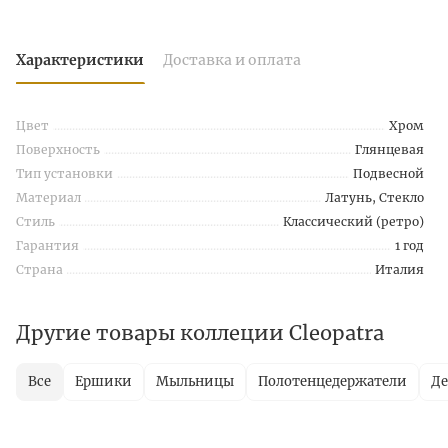
Характеристики
Доставка и оплата
Цвет
Хром
Поверхность
Глянцевая
Тип установки
Подвесной
Материал
Латунь, Стекло
Стиль
Классический (ретро)
Гарантия
1 год
Страна
Италия
Другие товары коллеции Cleopatra
Все
Ершики
Мыльницы
Полотенцедержатели
Де