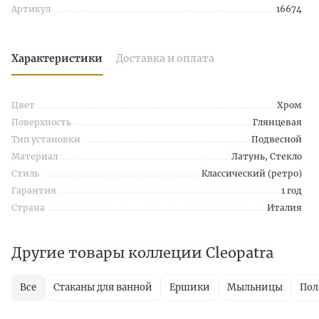
Артикул
16674
Характеристики
Доставка и оплата
Цвет
Хром
Поверхность
Глянцевая
Тип установки
Подвесной
Материал
Латунь, Стекло
Стиль
Классический (ретро)
Гарантия
1 год
Страна
Италия
Другие товары коллеции Cleopatra
Все
Стаканы для ванной
Ершики
Мыльницы
Пол