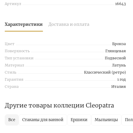
Артикул
16643
Характеристики
Доставка и оплата
Цвет
Бронза
Поверхность
Глянцевая
Тип установки
Подвесной
Материал
Латунь
Стиль
Классический (ретро)
Гарантия
1 год
Страна
Италия
Другие товары коллеции Cleopatra
Все
Стаканы для ванной
Ершики
Мыльницы
Пол