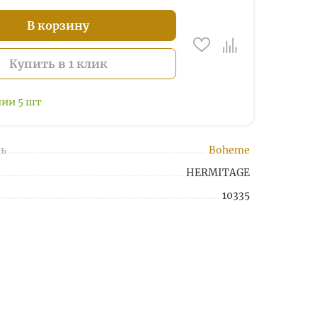
В корзину
Купить в 1 клик
чии
5
шт
ь
Boheme
HERMITAGE
10335