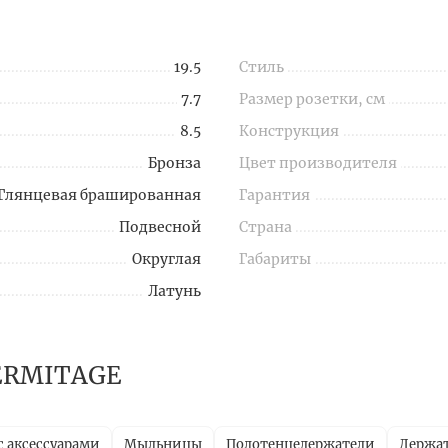
19.5
Стиль
7.7
Размер розетки, см
8.5
Конструкция
Бронза
Цвет производителя
Глянцевая брашированная
Гарантия
Подвесной
Страна
Округлая
Габариты
Латунь
HERMITAGE
с аксессуарами
Мыльницы
Полотенцедержатели
Держат