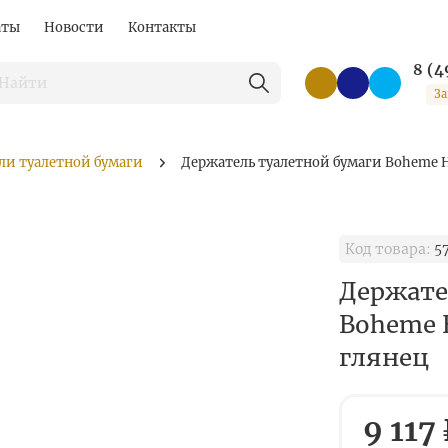
аты
Новости
Контакты
8 (4
За
ли туалетной бумаги
Держатель туалетной бумаги Boheme He
Код товара:
5
Держате
Boheme H
глянец
9 117