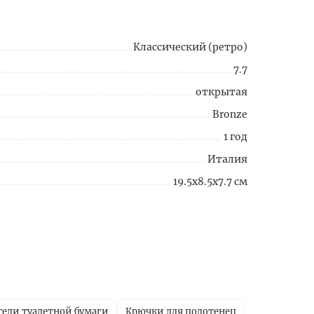
Классический (ретро)
7.7
открытая
Bronze
1 год
Италия
19.5x8.5x7.7 см
ели туалетной бумаги
Крючки для полотенец