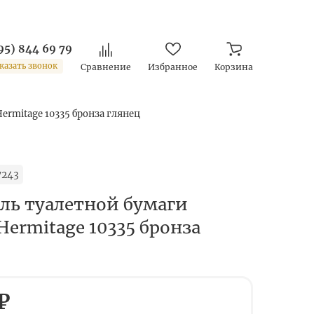
95) 844 69 79
казать звонок
Сравнение
Избранное
Корзина
rmitage 10335 бронза глянец
7243
ль туалетной бумаги
ermitage 10335 бронза
 ₽