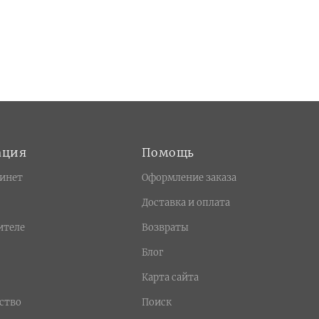
ация
Помощь
инет
Оформление заказа
Доставка и оплата
ителе
Возвраты
Блог
Карта сайта
ство
Поиск