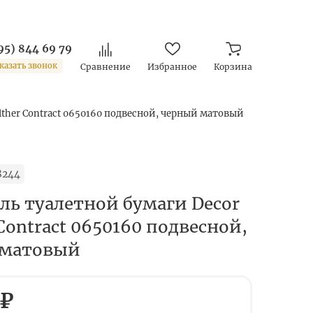
95) 844 69 79
казать звонок
Сравнение
Избранное
Корзина
lther Contract 0650160 подвесной, черный матовый
8244
ль туалетной бумаги Decor
Contract 0650160 подвесной,
 матовый
 ₽