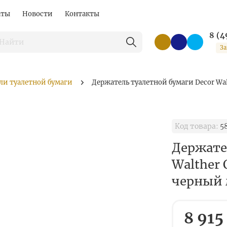
аты
Новости
Контакты
8 (4
За
ли туалетной бумаги
Держатель туалетной бумаги Decor Wa
Код товара:
5
Держате
Walther 
черный
8 915