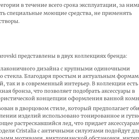
егории в течение всего срока эксплуатации, за ним
ть специальные моющие средства, не применять
створы.
rovski представлены в двух коллекциях бренда:
но лаконичного дизайна с крупными одиночными
о стекла. Благодаря простым и актуальным формам
й, так и в современный интерьер. В коллекции есть
ная бронза, что позволяет подобрать аксессуары в
лористической концепции оформления ванной комн
изован в дворцовом стиле, который предполагает об
влении изделий использовано тонированное и гутн
щее растрескавшийся лед, что придает аксессуара
дели Cristalia с античными силуэтами подойдут дл
ными мотивами, викторианской обстановки, интер