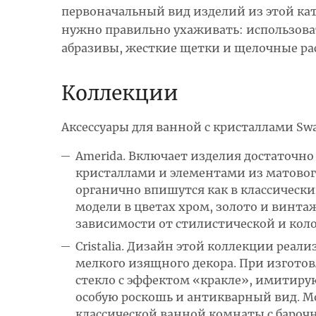
первоначальный вид изделий из этой кат
нужно правильно ухаживать: использова
абразивы, жесткие щетки и щелочные ра
Коллекции
Аксессуары для ванной с кристаллами Swa
Amerida. Включает изделия достаточ
кристаллами и элементами из матовог
органично впишутся как в классически
модели в цветах хром, золото и винтаж
зависимости от стилистической и ко
Cristalia. Дизайн этой коллекции реал
мелкого изящного декора. При изгото
стекло с эффектом «кракле», имитирую
особую роскошь и антикварный вид. Мо
классической ванной комнаты с бароч