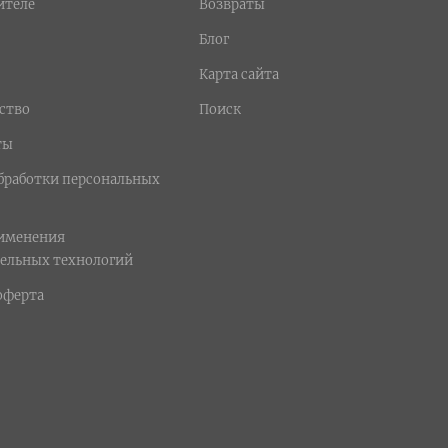
ителе
Возвраты
Блог
Карта сайта
ство
Поиск
ты
бработки персональных
рименения
ельных технологий
оферта