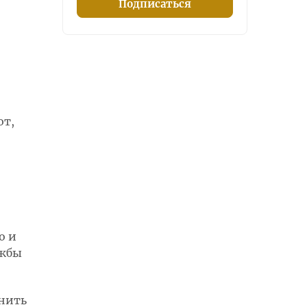
Подписаться
ют,
о и
ужбы
анить