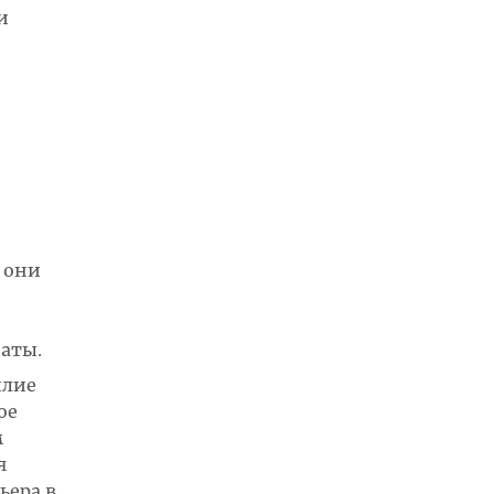
и
 они
аты.
илие
ое
м
я
ьера в