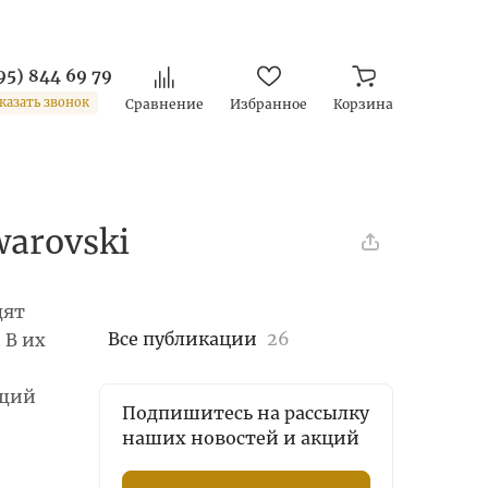
95) 844 69 79
казать звонок
Сравнение
Избранное
Корзина
arovski
дят
Все публикации
26
 В их
ящий
Подпишитесь на рассылку
наших новостей и акций