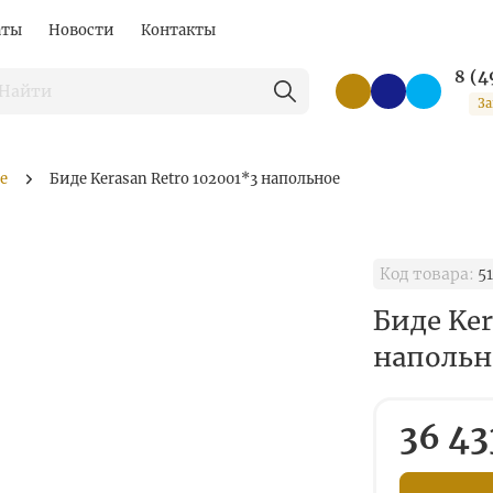
аты
Новости
Контакты
8 (4
За
е
Биде Kerasan Retro 102001*3 напольное
Код товара:
51
Биде Ker
напольн
36 43