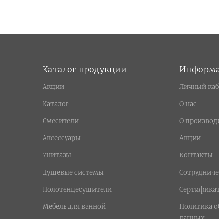
Каталог продукции
Информ
Акции
Личный каб
Каталог
О нас
Смесители
О производ
Аксессуары
Акции
Унитазы
Контакты
Душевые системы
Сотрудниче
Полотенцесушители
Сертифика
Мебель для ванной
Политика о
данных