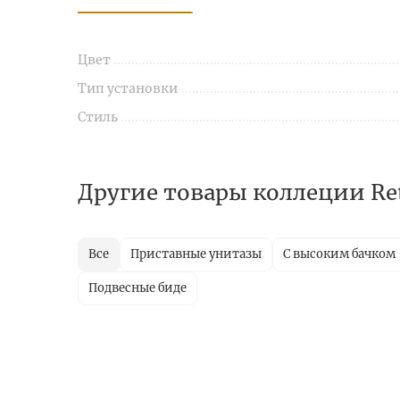
Цвет
Тип установки
Стиль
Другие товары коллеции Re
Все
Приставные унитазы
С высоким бачком
Подвесные биде