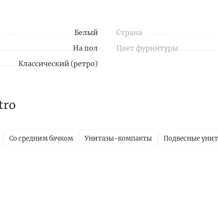
Белый
Страна
На пол
Цвет фурнитуры
Классический (ретро)
tro
Со средним бачком
Унитазы-компакты
Подвесные уни