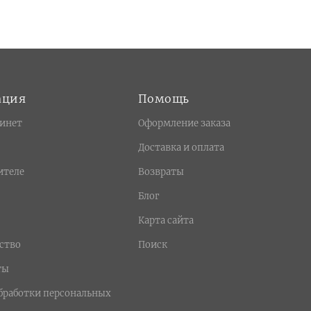
ация
Помощь
инет
Оформление заказа
Доставка и оплата
ителе
Возвраты
Блог
Карта сайта
ство
Поиск
ты
бработки персональных