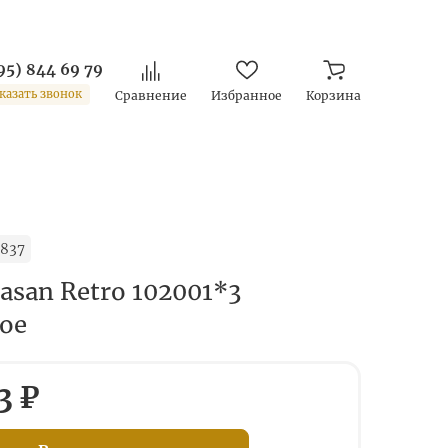
95) 844 69 79
казать звонок
Сравнение
Избранное
Корзина
837
asan Retro 102001*3
ое
3 ₽