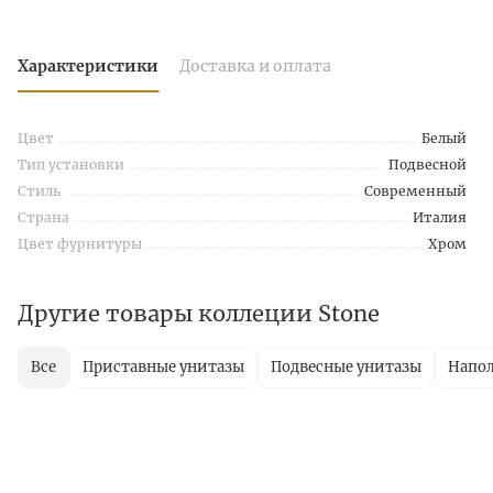
Характеристики
Доставка и оплата
Цвет
Белый
Тип установки
Подвесной
Стиль
Современный
Страна
Италия
Цвет фурнитуры
Хром
Другие товары коллеции Stone
Все
Приставные унитазы
Подвесные унитазы
Напол