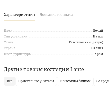
Характеристики
Доставка и оплата
Цвет
Белый
Тип установки
На пол
Стиль
Классический (ретро)
Страна
Италия
Цвет фурнитуры
Хром
Другие товары коллеции Lante
Все
Приставные унитазы
С высоким бачком
Со сре