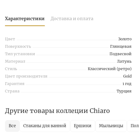
Характеристики
Доставка и оплата
Цвет
Золото
Поверхность
Глянцевая
Тип установки
Подвесной
Материал
Латунь
Стиль
Классический (ретро)
Цвет производителя
Gold
Гарантия
1 год
Страна
Турция
Другие товары коллеции Chiaro
Все
Стаканы для ванной
Ершики
Мыльницы
Пол