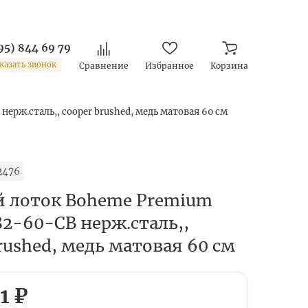
95) 844 69 79
казать звонок
Сравнение
Избранное
Корзина
ерж.сталь,, cooper brushed, медь матовая 60 см
2476
 лоток Boheme Premium
82-60-CB нерж.сталь,,
rushed, медь матовая 60 см
1 ₽