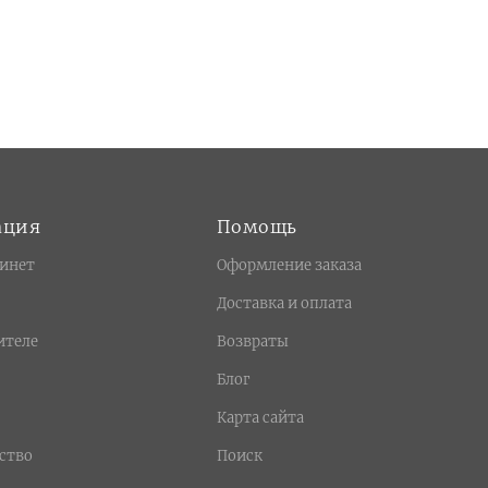
ация
Помощь
инет
Оформление заказа
Доставка и оплата
ителе
Возвраты
Блог
Карта сайта
ство
Поиск