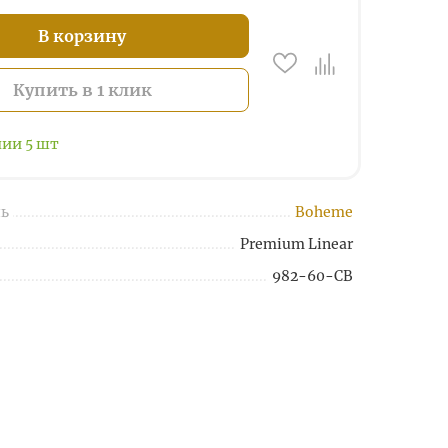
В корзину
Купить в 1 клик
чии
5
шт
ь
Boheme
Premium Linear
982-60-CB