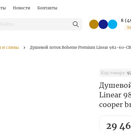
аты
Новости
Контакты
8 (4
За
 и сливы
Душевой лоток Boheme Premium Linear 982-60-CB н
Код товара:
9
Душевой
Linear 9
cooper b
29 46