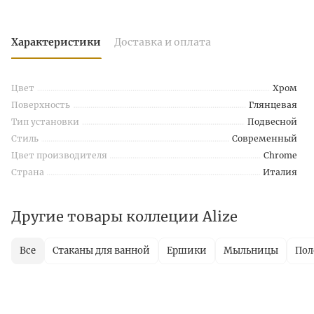
Характеристики
Доставка и оплата
Цвет
Хром
Поверхность
Глянцевая
Тип установки
Подвесной
Стиль
Современный
Цвет производителя
Chrome
Страна
Италия
Другие товары коллеции Alize
Все
Стаканы для ванной
Ершики
Мыльницы
Пол