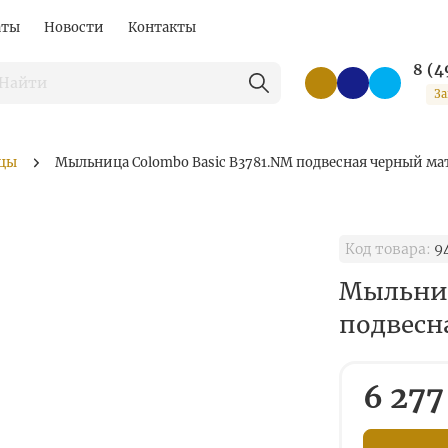
аты
Новости
Контакты
8 (4
За
цы
Мыльница Colombo Basic B3781.NM подвесная черный м
Код товара:
9
Мыльниц
подвесн
6 277