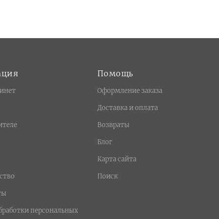
ация
Помощь
инет
Оформление заказа
Доставка и оплата
ителе
Возвраты
Блог
Карта сайта
ство
Поиск
ты
бработки персональных