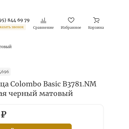
95) 844 69 79
казать звонок
Сравнение
Избранное
Корзина
атовый
4696
а Colombo Basic B3781.NM
ая черный матовый
 ₽