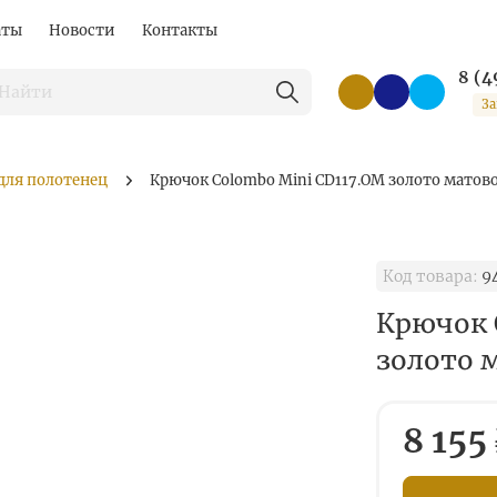
аты
Новости
Контакты
8 (4
За
для полотенец
Крючок Colombo Mini CD117.OM золото матов
Код товара:
9
Крючок 
золото 
8 155