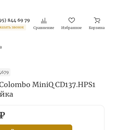
95) 844 69 79
казать звонок
Сравнение
Избранное
Корзина
а
4679
Colombo MiniQ CD137.HPS1
йка
 ₽