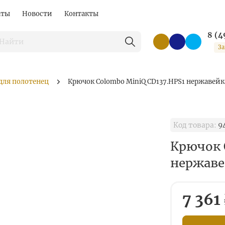
аты
Новости
Контакты
8 (4
За
для полотенец
Крючок Colombo MiniQ CD137.HPS1 нержавейк
Код товара:
9
Крючок 
нержаве
7 361