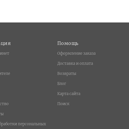
ация
Помощь
инет
Оформление заказа
Доставка и оплата
ителе
Возвраты
Блог
Карта сайта
ство
Поиск
ты
бработки персональных