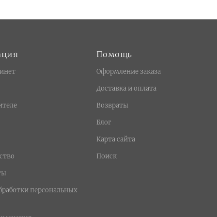
ация
Помощь
инет
Оформление заказа
Доставка и оплата
ителе
Возвраты
Блог
Карта сайта
ство
Поиск
ты
бработки персональных