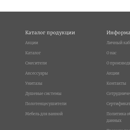
Каталог продукции
Информ
Акции
Личный каб
Каталог
О нас
Смесители
О производ
Аксессуары
Акции
Унитазы
Контакты
Душевые системы
Сотрудниче
Полотенцесушители
Сертифика
Мебель для ванной
Политика о
данных