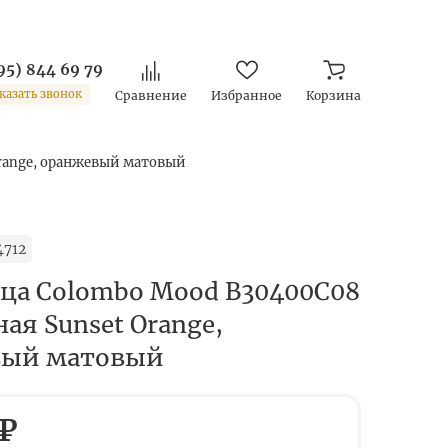
95) 844 69 79
казать звонок
Сравнение
Избранное
Корзина
Orange, оранжевый матовый
4712
а Colombo Mood B30400C08
ая Sunset Orange,
вый матовый
 ₽