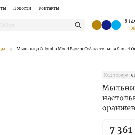
аты
Новости
Контакты
8 (4
За
цы
Мыльница Colombo Mood B30400C08 настольная Sunset 
Код товара:
9
Мыльниц
настольн
оранже
7 361