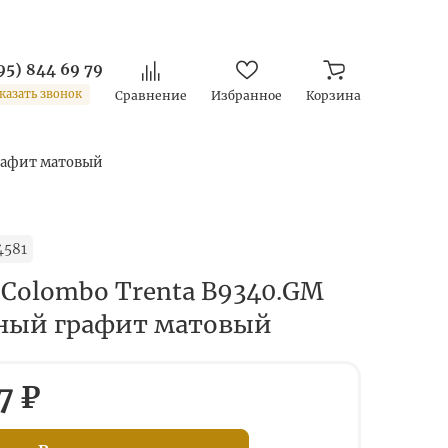
95) 844 69 79
казать звонок
Сравнение
Избранное
Корзина
графит матовый
4581
 Colombo Trenta B9340.GM
ный графит матовый
7 ₽