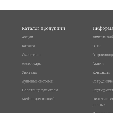
Каталог продукции
Информ
Акции
Личный каб
Каталог
О нас
Смесители
О производ
Аксессуары
Акции
Унитазы
Контакты
Душевые системы
Сотрудниче
Полотенцесушители
Сертифика
Мебель для ванной
Политика о
данных