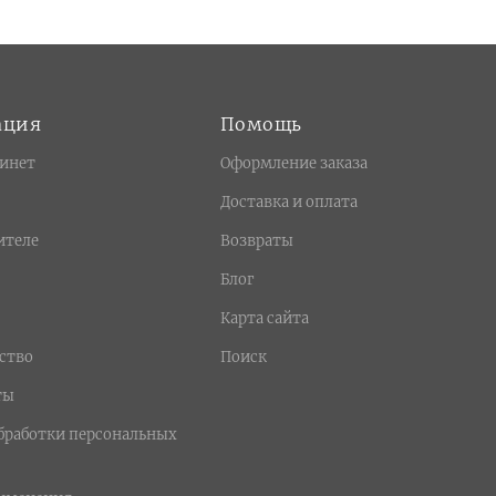
ация
Помощь
инет
Оформление заказа
Доставка и оплата
ителе
Возвраты
Блог
Карта сайта
ство
Поиск
ты
бработки персональных