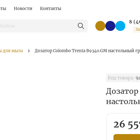
аты
Новости
Контакты
8 (4
За
ы для мыла
Дозатор Colombo Trenta B9340.GM настольный 
Код товара:
9
Дозатор
настоль
26 55