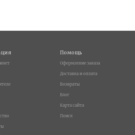
ация
Помощь
инет
Оформление заказа
Доставка и оплата
ителе
Возвраты
Блог
Карта сайта
ство
Поиск
ты