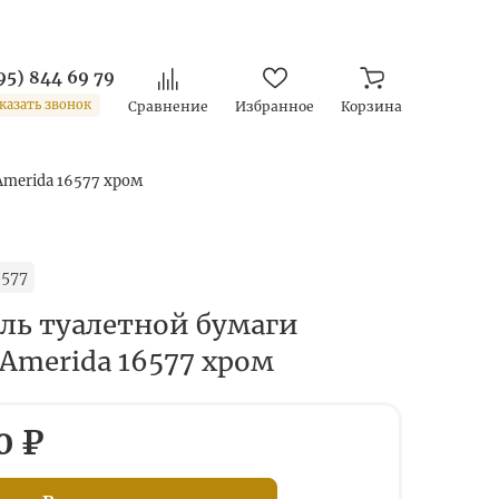
95) 844 69 79
казать звонок
Сравнение
Избранное
Корзина
Amerida 16577 хром
577
ль туалетной бумаги
 Amerida 16577 хром
0 ₽