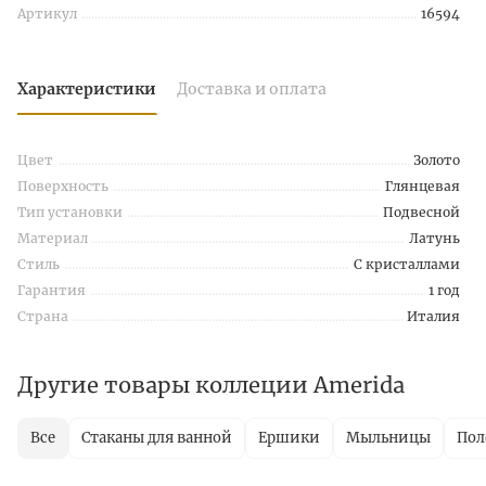
Артикул
16594
Характеристики
Доставка и оплата
Цвет
Золото
Поверхность
Глянцевая
Тип установки
Подвесной
Материал
Латунь
Стиль
С кристаллами
Гарантия
1 год
Страна
Италия
Другие товары коллеции Amerida
Все
Стаканы для ванной
Ершики
Мыльницы
Пол