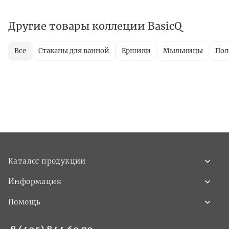
Другие товары коллеции BasicQ
Все
Стаканы для ванной
Ершики
Мыльницы
Пол
Каталог продукции
Информация
Помощь