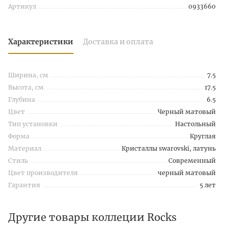
Артикул
0933660
Характеристики
Доставка и оплата
Ширина, см
7.5
Высота, см
17.5
Глубина
6.5
Цвет
Черный матовый
Тип установки
Настольный
Форма
Круглая
Материал
Кристаллы swarovski, латунь
Стиль
Современный
Цвет производителя
черный матовый
Гарантия
5 лет
Другие товары коллеции Rocks