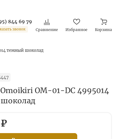
95) 844 69 79
казать звонок
Сравнение
Избранное
Корзина
5014 темный шоколад
5447
 Omoikiri OM-01-DC 4995014
 шоколад
 ₽