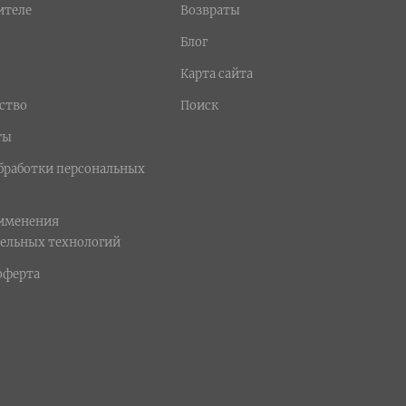
ителе
Возвраты
Блог
Карта сайта
ство
Поиск
ты
бработки персональных
рименения
ельных технологий
оферта