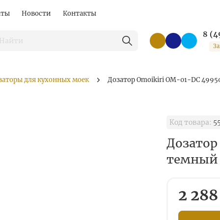
аты
Новости
Контакты
8 (4
За
заторы для кухонных моек
Дозатор Omoikiri OM-01-DC 499
Код товара:
5
Дозатор
темный
2 288