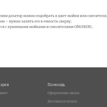
хни дозатор можно подобрать в цвет мойки или смесителя
м – нужно залить его в емкость сверху;
ется с кухонными мойками и смесителями OMOIKIRI;
ация
Помощь
инет
Оформление заказа
Доставка и оплата