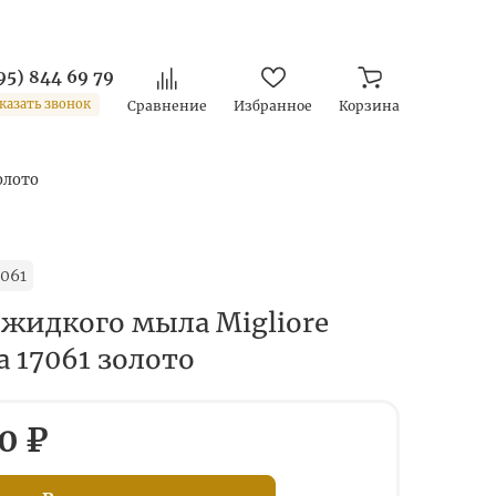
95) 844 69 79
казать звонок
Сравнение
Избранное
Корзина
олото
061
 жидкого мыла Migliore
ta 17061 золото
0 ₽