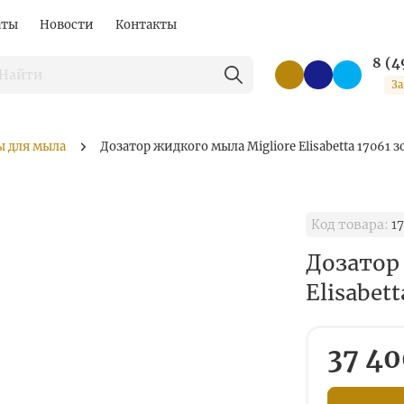
аты
Новости
Контакты
8 (4
За
ы для мыла
Дозатор жидкого мыла Migliore Elisabetta 17061 з
Код товара:
17
Дозатор
Elisabet
37 40