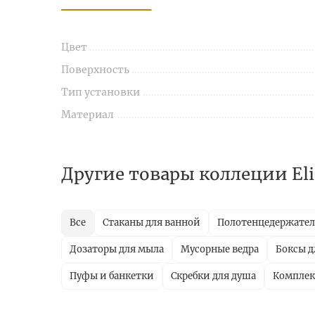
Цвет
Поверхность
Тип установки
Материал
Другие товары коллеции Eli
Все
Стаканы для ванной
Полотенцедержате
Дозаторы для мыла
Мусорные ведра
Боксы д
Пуфы и банкетки
Скребки для душа
Комплек