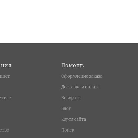
ация
Помощь
инет
Оформление заказа
Доставка и оплата
ителе
Возвраты
Блог
Карта сайта
ство
Поиск