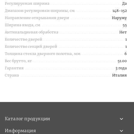
Регулируемая ширина
Да
Диапазон регулировки ширины, см
148-152
Направление открывания двери
Наружу
Ширина входа, см
55
Антикальциевая обработка
Нет
Количество дверей
1
Количество секций дверей
1
Толщина стекла дверного полотна, мм
6
Вес брутто, кг
51.00
Гарантия
3 года
Страна
Италия
Каталог продукции
Информация