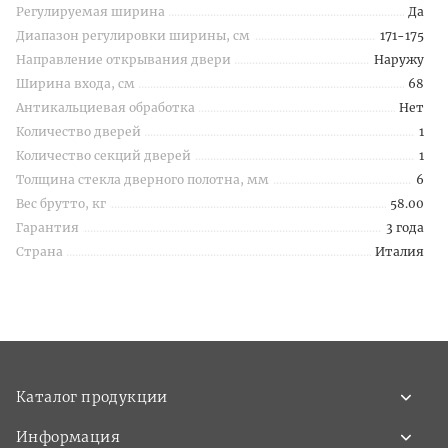
Регулируемая ширина
Да
Диапазон регулировки ширины, см
171-175
Направление открывания двери
Наружу
Ширина входа, см
68
Антикальциевая обработка
Нет
Количество дверей
1
Количество секций дверей
1
Толщина стекла дверного полотна, мм
6
Вес брутто, кг
58.00
Гарантия
3 года
Страна
Италия
Каталог продукции
Информация