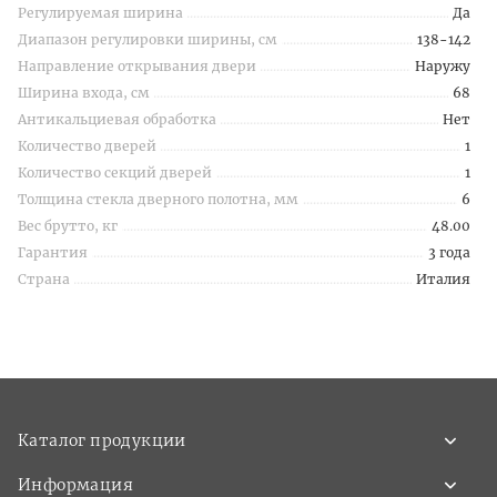
Регулируемая ширина
Да
Диапазон регулировки ширины, см
138-142
Направление открывания двери
Наружу
Ширина входа, см
68
Антикальциевая обработка
Нет
Количество дверей
1
Количество секций дверей
1
Толщина стекла дверного полотна, мм
6
Вес брутто, кг
48.00
Гарантия
3 года
Страна
Италия
Каталог продукции
Информация