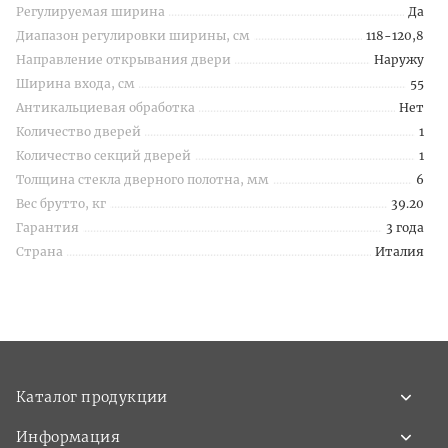
Регулируемая ширина
Да
Диапазон регулировки ширины, см
118-120,8
Направление открывания двери
Наружу
Ширина входа, см
55
Антикальциевая обработка
Нет
Количество дверей
1
Количество секций дверей
1
Толщина стекла дверного полотна, мм
6
Вес брутто, кг
39.20
Гарантия
3 года
Страна
Италия
Каталог продукции
Информация