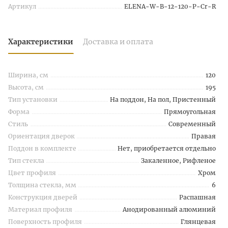
Артикул
ELENA-W-B-12-120-P-Cr-R
Характеристики
Доставка и оплата
Ширина, см
120
Высота, см
195
Тип установки
На поддон, На пол, Пристенный
Форма
Прямоугольная
Стиль
Современный
Ориентация дверок
Правая
Поддон в комплекте
Нет, приобретается отдельно
Тип стекла
Закаленное, Рифленое
Цвет профиля
Хром
Толщина стекла, мм
6
Конструкция дверей
Распашная
Материал профиля
Анодированный алюминий
Поверхность профиля
Глянцевая