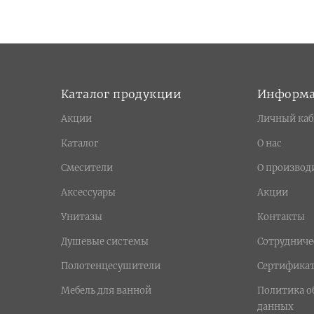
Каталог продукции
Информ
Акции
Личный каб
Каталог
О нас
Смесители
О производ
Аксессуары
Акции
Унитазы
Контакты
Душевые системы
Сотрудниче
Полотенцесушители
Сертифика
Мебель для ванной
Политика о
данных