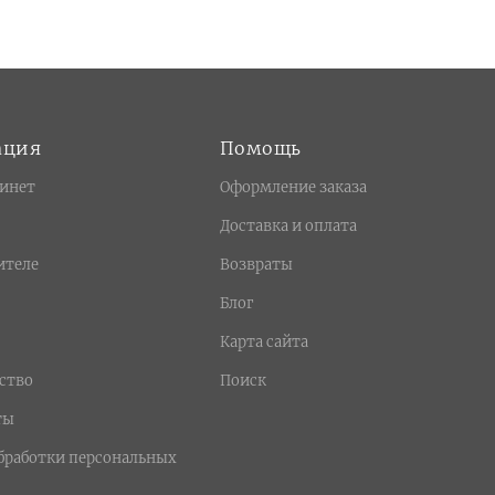
ация
Помощь
инет
Оформление заказа
Доставка и оплата
ителе
Возвраты
Блог
Карта сайта
ство
Поиск
ты
бработки персональных