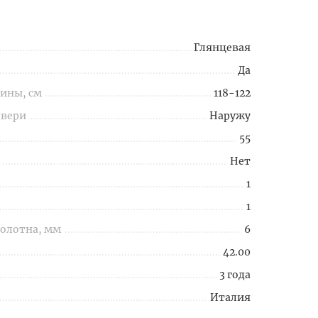
Глянцевая
Да
ины, см
118-122
двери
Наружу
55
Нет
1
1
полотна, мм
6
42.00
3 года
Италия