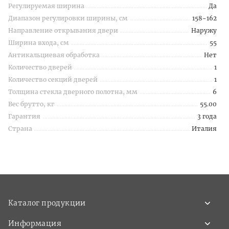
Регулируемая ширина
Да
Диапазон регулировки ширины, см
158-162
Направление открывания двери
Наружу
Ширина входа, см
55
Антикальциевая обработка
Нет
Количество дверей
1
Количество секций дверей
1
Толщина стекла дверного полотна, мм
6
Вес брутто, кг
55.00
Гарантия
3 года
Страна
Италия
Каталог продукции
Информация