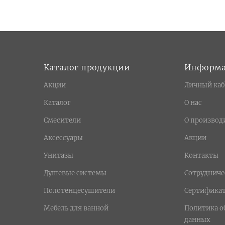
Каталог продукции
Информ
Акции
Личный каб
Каталог
О нас
Смесители
О производ
Аксессуары
Акции
Унитазы
Контакты
Душевые системы
Сотрудниче
Полотенцесушители
Сертифика
Мебель для ванной
Политика о
данных