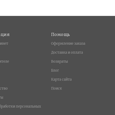
ация
Помощь
инет
Оформление заказа
Доставка и оплата
ителе
Возвраты
Блог
Карта сайта
ство
Поиск
ты
бработки персональных