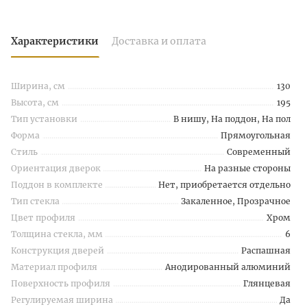
Характеристики
Доставка и оплата
Ширина, см
130
Высота, см
195
Тип установки
В нишу, На поддон, На пол
Форма
Прямоугольная
Стиль
Современный
Ориентация дверок
На разные стороны
Поддон в комплекте
Нет, приобретается отдельно
Тип стекла
Закаленное, Прозрачное
Цвет профиля
Хром
Толщина стекла, мм
6
Конструкция дверей
Распашная
Материал профиля
Анодированный алюминий
Поверхность профиля
Глянцевая
Регулируемая ширина
Да