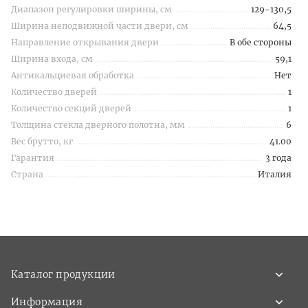
Диапазон регулировки ширины, см
129-130,5
Ширина неподвижной части двери, см
64,5
Направление открывания двери
В обе стороны
Ширина входа, см
59,1
Антикальциевая обработка
Нет
Количество дверей
1
Количество секций дверей
1
Толщина стекла дверного полотна, мм
6
Вес брутто, кг
41.00
Гарантия
3 года
Страна
Италия
Каталог продукции
Информация