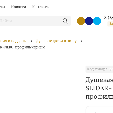
аты
Новости
Контакты
8 (4
За
ения и поддоны
Душевые двери в нишу
-BR-NERO, профиль черный
Код товара:
5
Душевая
SLIDER-
профил