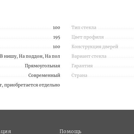
100
Тип стекла
195
Цвет профиля
100
Конструкция дверей
В нишу, На поддон, На пол
Вариант стекла
Прямоугольная
Гарантия
Современный
Страна
т, приобретается отдельно
ация
Помощь