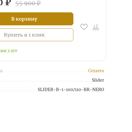
0 ₽
55 900 ₽
В корзину
Купить в 1 клик
чии
2
шт
ь
Cezares
Slider
SLIDER-B-1-100/110-BR-NERO