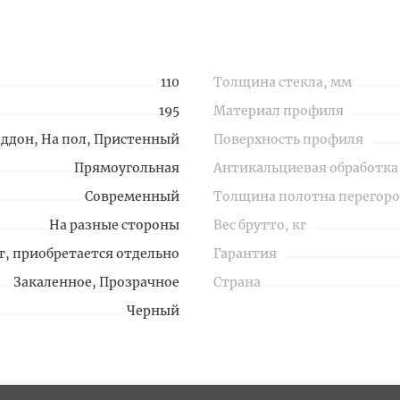
110
Толщина стекла, мм
195
Материал профиля
оддон, На пол, Пристенный
Поверхность профиля
Прямоугольная
Антикальциевая обработка
Современный
Толщина полотна перегоро
На разные стороны
Вес брутто, кг
т, приобретается отдельно
Гарантия
Закаленное, Прозрачное
Страна
Черный