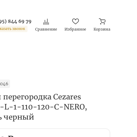
95) 844 69 79
казать звонок
Сравнение
Избранное
Корзина
1046
 перегородка Cezares
-L-1-110-120-C-NERO,
ь черный