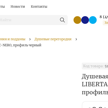
аты
Новости
Контакты
8 (4
За
ения и поддоны
Душевые перегородки
-C-NERO, профиль черный
Код товара:
5
Душевая
LIBERTA
профил