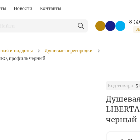
аты
Новости
Контакты
8 (4
За
ения и поддоны
Душевые перегородки
NERO, профиль черный
Код товара:
51
Душевая
LIBERTA
черный