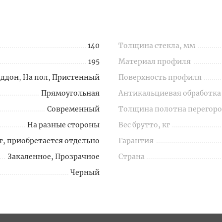
140
Толщина стекла, мм
195
Материал профиля
оддон, На пол, Пристенный
Поверхность профиля
Прямоугольная
Антикальциевая обработка
Современный
Толщина полотна перегоро
На разные стороны
Вес брутто, кг
т, приобретается отдельно
Гарантия
Закаленное, Прозрачное
Страна
Черный