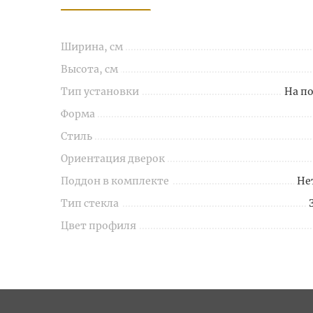
Ширина, см
Высота, см
Тип установки
На п
Форма
Стиль
Ориентация дверок
Поддон в комплекте
Не
Тип стекла
Цвет профиля