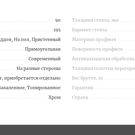
90
Толщина стекла, мм
195
Вариант стекла
оддон, На пол, Пристенный
Материал профиля
Прямоугольная
Поверхность профиля
Современный
Антикальциевая обработка
На разные стороны
Толщина полотна перегоро
т, приобретается отдельно
Вес брутто, кг
Закаленное, Тонированное
Гарантия
Хром
Страна